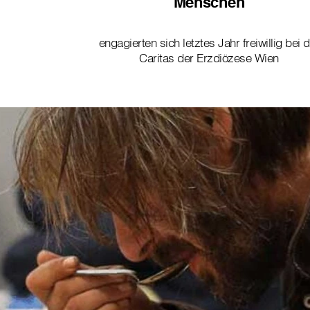
Menschen
engagierten sich letztes Jahr freiwillig bei 
Caritas der Erzdiözese Wien