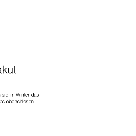
akut
n sie im Winter das
nes obdachlosen