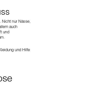
uss
. Nicht nur Nässe,
allem auch
ft und
sam.
leidung und Hilfe
ose