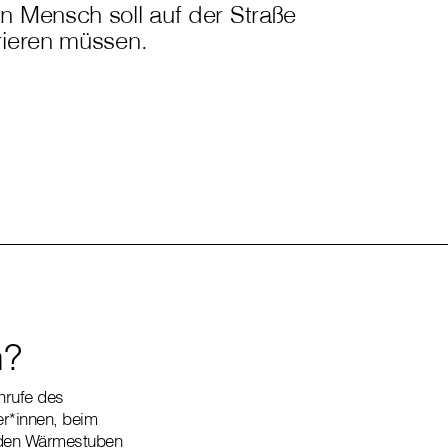
n Mensch soll auf der Straße
rieren müssen.
n?
nrufe des
er*innen, beim
n den Wärmestuben