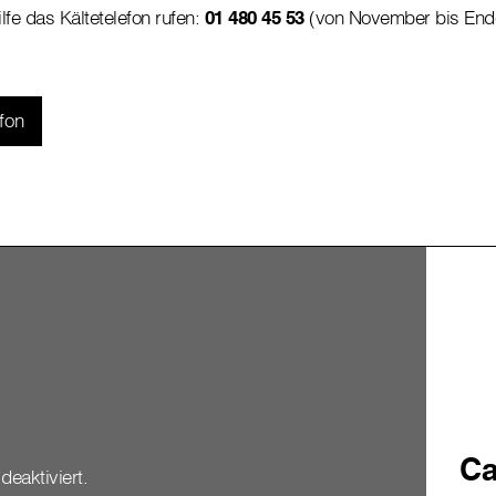
lfe das Kältetelefon rufen:
01 480 45 53
(von November bis Ende
fon
Ca
deaktiviert.