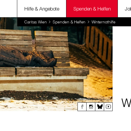
Hilfe & Angebote
Spenden & Helfen
Jo
Caritas Wien
Spenden & Helfen
Winternothilfe
W