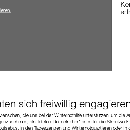
Kei
vieren.
erf
en sich freiwillig engagiere
Menschen, die uns bei der Winternothilfe unterstützen: um die A
genzunehmen, als Telefon-Dolmetscher*innen für die Streetwork
uisebus, in den Tageszentren und Winternotquartieren oder i