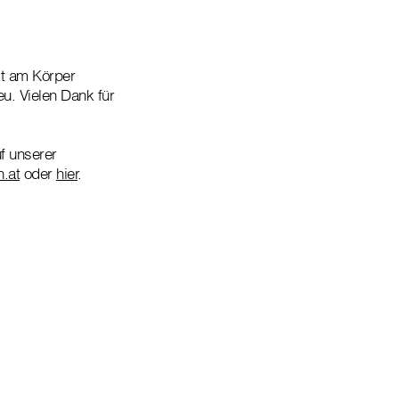
kt am Körper
u. Vielen Dank für
f unserer
n.at
oder
hier
.