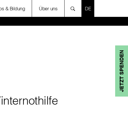
SPRACHE AUSWÄH
bs & Bildung
Über uns
JETZT SPENDEN
internothilfe