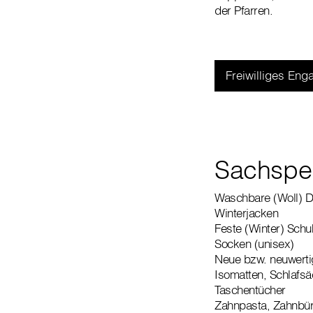
der Pfarren.
Freiwilliges En
Sachspe
Waschbare (Woll) 
Winterjacken
Feste (Winter) Schu
Socken (unisex)
Neue bzw. neuwertig
Isomatten, Schlafs
Taschentücher
Zahnpasta, Zahnbür