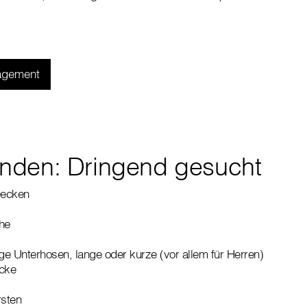
gagement
nden: Dringend gesucht
Decken
he
e Unterhosen, lange oder kurze (vor allem für Herren)
äcke
sten