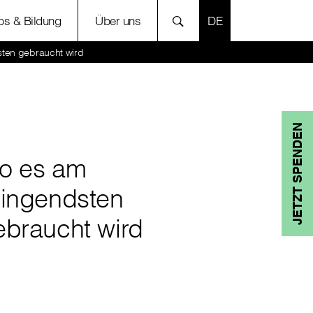
SPRACHE AUSWÄH
bs & Bildung
Über uns
ten gebraucht wird
JETZT SPENDEN
o es am
ringendsten
ebraucht wird