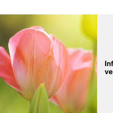
In
ve