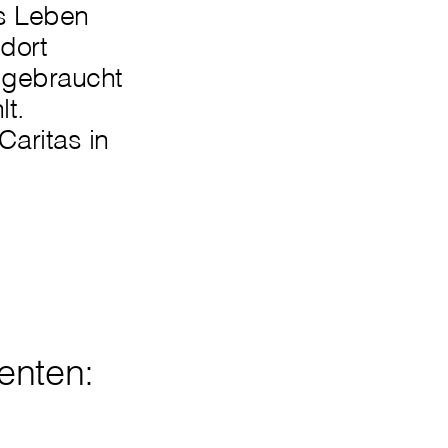
s Leben
dort
 gebraucht
lt.
aritas in
enten: