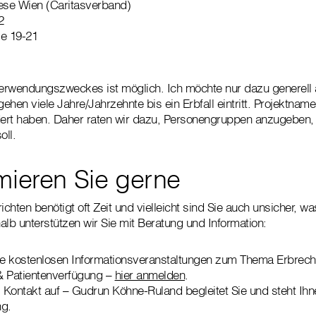
ese Wien (Caritasverband)
2
se 19-21
erwendungszweckes ist möglich. Ich möchte nur dazu generell
hen viele Jahre/Jahrzehnte bis ein Erbfall eintritt. Projektnam
ert haben. Daher raten wir dazu, Personengruppen anzugeben, 
ll.
rmieren Sie gerne
ichten benötigt oft Zeit und vielleicht sind Sie auch unsicher, 
b unterstützen wir Sie mit Beratung und Information:
e kostenlosen Informationsveranstaltungen zum Thema Erbrecht
& Patientenverfügung –
hier anmelden
.
Kontakt auf – Gudrun Köhne-Ruland begleitet Sie und steht Ihne
ng.