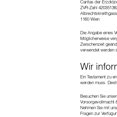
Caritas der Erzdiöz
ZVR-Zahl 42035138
Albrechtskreithgas
1160 Wien
Die Angabe eines V
Möglicherweise verge
Zwischenzeit geänd
verwendet werden so
Wir info
Ein Testament zu err
werden muss. Deshal
Besuchen Sie unser
Vorsorgevollmacht 
Nehmen Sie mit uns 
Fragen zur Verfügu