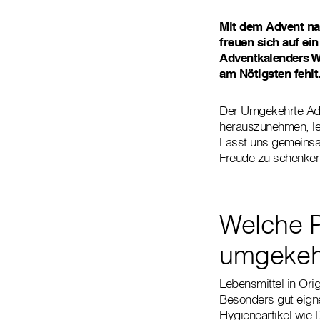
Mit dem Advent nah
freuen sich auf ei
Adventkalenders W
am Nötigsten fehlt
Der Umgekehrte Adve
herauszunehmen, leg
Lasst uns gemeinsam
Freude zu schenken
Welche P
umgekeh
Lebensmittel in Ori
Besonders gut eign
Hygieneartikel wie