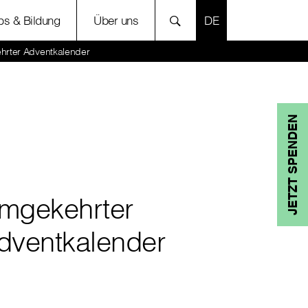
SPRACHE AUSWÄH
bs & Bildung
Über uns
rter Adventkalender
JETZT SPENDEN
mgekehrter
dventkalender