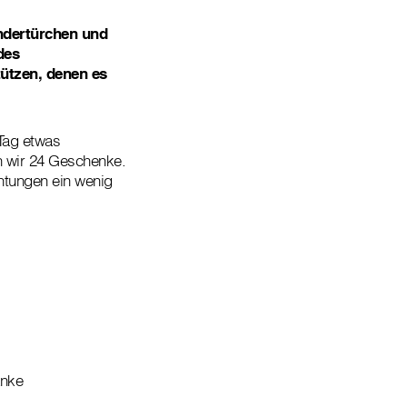
endertürchen und
des
ützen, denen es
 Tag etwas
n wir 24 Geschenke.
htungen ein wenig
änke