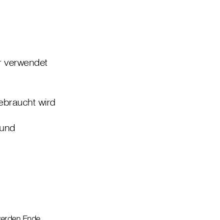
r verwendet
braucht wird
 und
 werden Ende