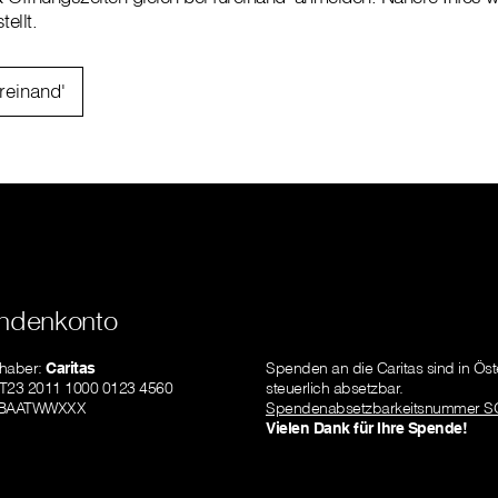
ellt.
üreinand'
ndenkonto
nhaber:
Caritas
Spenden an die Caritas sind in Öst
AT23 2011 1000 0123 4560
steuerlich absetzbar.
GIBAATWWXXX
Spendenabsetzbarkeitsnummer S
Vielen Dank für Ihre Spende!