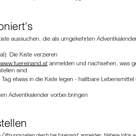
oniert's
iste aussuchen, die als umgekehrten Adventkalende
al): Die Kiste verzieren
www.fuereinand.at
anmelden und nachsehen, was ge
ellen sind.
Tag etwas in die Kiste legen - haltbare Lebensmittel
lten Adventkalender vorbei bringen
ellen
 Öffnungszeiten gleich bei füreinand' anmelden. Nähere Infos