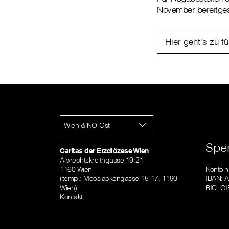
November bereitgest
Hier geht's zu f
Wien & NÖ-Ost
Spe
Caritas der Erzdiözese Wien
Albrechtskreithgasse 19-21
1160 Wien
Kontoi
(temp.: Mooslackengasse 15-17, 1190
IBAN: 
Wien)
BIC: 
Kontakt