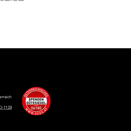
erreich
O-1129