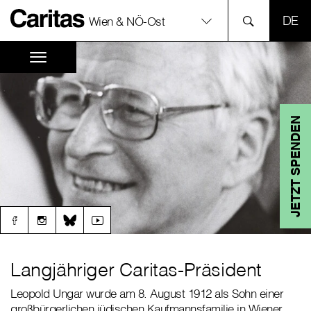
SPR
Wien & NÖ-Ost
JETZT SPENDEN
Langjähriger Caritas-Präsident
Leopold Ungar wurde am 8. August 1912 als Sohn einer
großbürgerlichen jüdischen Kaufmannsfamilie in Wiener