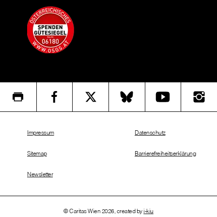
Impressum
Datenschutz
Sitemap
Barrierefreiheitserklärung
Newsletter
© Caritas Wien 2026, created by
i-kiu