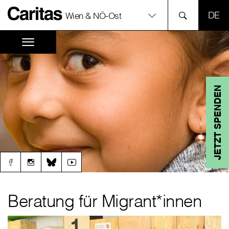
SPR
Wien & NÖ-Ost
JETZT SPENDEN
Beratung für Migrant*innen