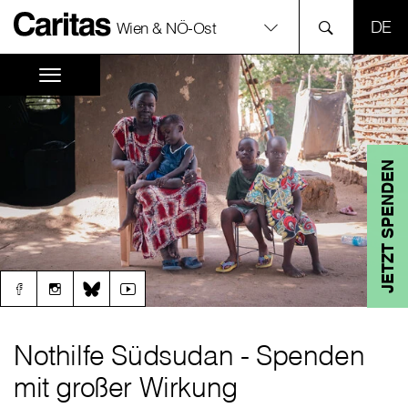
SPR
Wien & NÖ-Ost
JETZT SPENDEN
Nothilfe Südsudan - Spenden
mit großer Wirkung