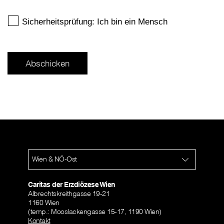
Wien & NÖ-Ost
Caritas der Erzdiözese Wien
Albrechtskreithgasse 19-21
1160 Wien
(temp.: Mooslackengasse 15-17, 1190 Wien)
Kontakt