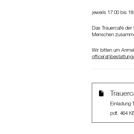
jeweils 17:00 bis 1
Das Trauercafé der 
Menschen zusammen,
Wir bitten um Anmel
office(at)bestattung
Trauerc
Einladung 
pdf
, 464 K