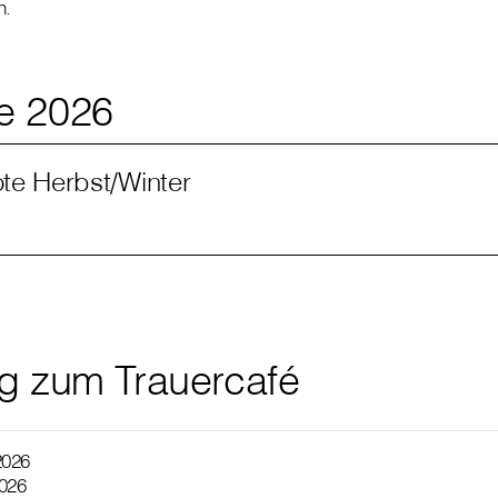
n.
e 2026
e Herbst/Winter
g zum Trauercafé
 2026
2026