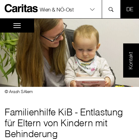
SPR
Wien & NÖ-Ost
Kontakt
© Arash SAlem
Familienhilfe KiB - Entlastung
für Eltern von Kindern mit
Behinderung