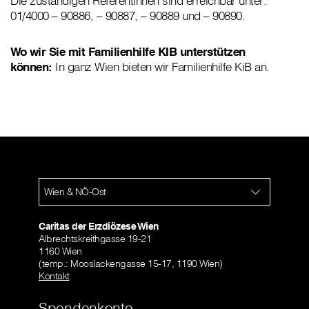
Die zuständigen Referentinnen sind erreichbar unter:
01/4000 – 90886, – 90887, – 90889 und – 90890.
Wo wir Sie mit Familienhilfe KIB unterstützen
können:
In ganz Wien bieten wir Familienhilfe KiB an.
Wien & NÖ-Ost
Caritas der Erzdiözese Wien
Albrechtskreithgasse 19-21
1160 Wien
(temp.: Mooslackengasse 15-17, 1190 Wien)
Kontakt
Spendenkonto