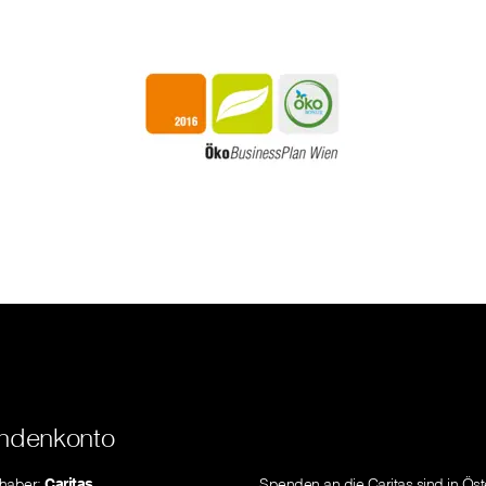
ndenkonto
nhaber:
Caritas
Spenden an die Caritas sind in Öst