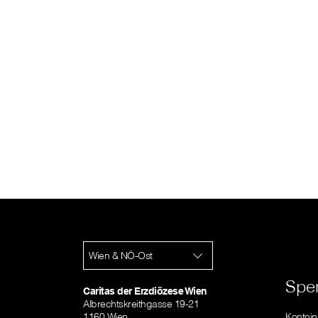
Wien & NÖ-Ost
Spe
Caritas der Erzdiözese Wien
Albrechtskreithgasse 19-21
1160 Wien
Kontoi