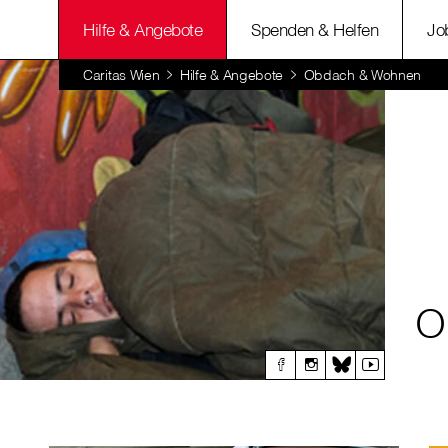
Hilfe & Angebote
Spenden & Helfen
Jo
Caritas Wien
Hilfe & Angebote
Obdach & Wohnen
O