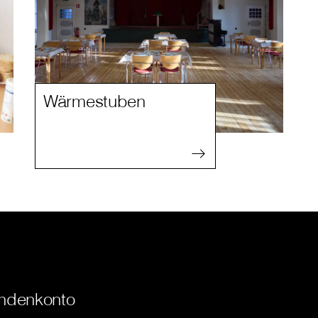
Wärmestuben
ndenkonto