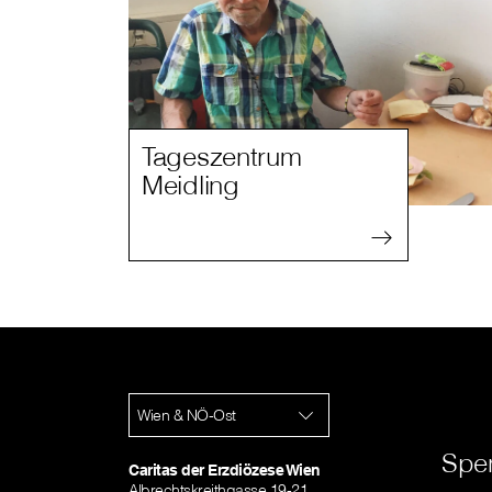
Tageszentrum
Meidling
Wien & NÖ-Ost
Spe
Caritas der Erzdiözese Wien
Albrechtskreithgasse 19-21