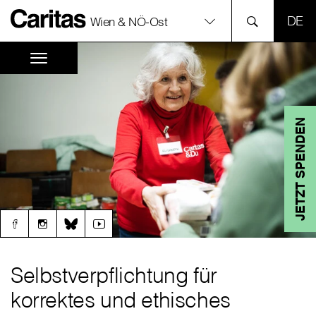
SPR
Wien & NÖ-Ost
JETZT SPENDEN
Selbstverpflichtung für
korrektes und ethisches