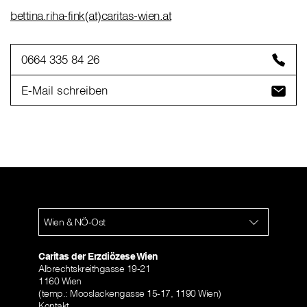
bettina.riha-fink(at)caritas-wien.at
0664 335 84 26
E-Mail schreiben
Wien & NÖ-Ost
Caritas der Erzdiözese Wien
Albrechtskreithgasse 19-21
1160 Wien
(temp.: Mooslackengasse 15-17, 1190 Wien)
Kontakt