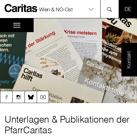
SPR
Wien & NÖ-Ost
Kontakt
Unterlagen & Publikationen der
PfarrCaritas