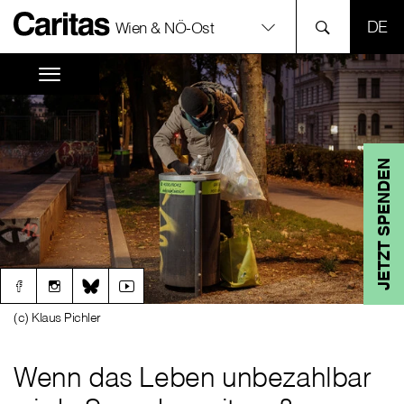
SPR
Wien & NÖ-Ost
JETZT SPENDEN
(c) Klaus Pichler
Wenn das Leben unbezahlbar