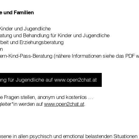
e und Familien
Kinder und Jugendliche
atung und Behandlung für Kinder und Jugendliche
rbeit und Erziehungsberatung
en
tern-Kind-Pass-Beratung (nähere Informationen siehe das PDF w
ng für Jugendliche auf www.open2chat.at
ne Fragen stellen, anonym und kostenlos …
leiter*in werden auf
www.open2chat.at
.
sene in allen psychisch und emotional belastenden Situationen