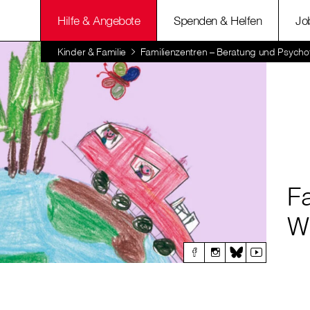
Hilfe & Angebote
Spenden & Helfen
Jo
Kinder & Familie
Familienzentren – Beratung und Psycho
F
W