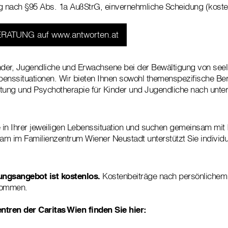
 nach §95 Abs. 1a AußStrG, einvernehmliche Scheidung (kosten
RATUNG auf www.antworten.at
nder, Jugendliche und Erwachsene bei der Bewältigung von see
enssituationen. Wir bieten Ihnen sowohl themenspezifische Ber
eitung und Psychotherapie für Kinder und Jugendliche nach unte
e in Ihrer jeweiligen Lebenssituation und suchen gemeinsam mit
m im Familienzentrum Wiener Neustadt unterstützt Sie individu
ungsangebot ist kostenlos.
Kostenbeiträge nach persönliche
nommen.
ntren der Caritas Wien finden Sie hier: