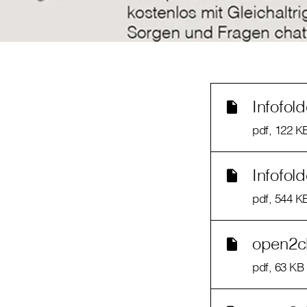
Infofol
pdf
, 122 K
Infofol
pdf
, 544 K
open2ch
pdf
, 63 KB