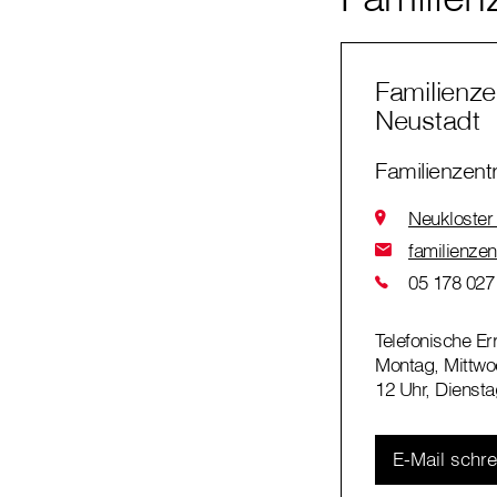
Familienze
Neustadt
Familienzent
Neukloster
familienzen
05 178 027
Telefonische Er
Montag, Mittwo
12 Uhr, Diensta
E-Mail schr