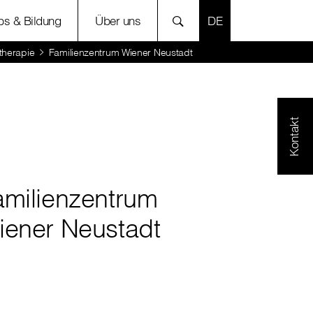
SPRACHE AUSWÄH
bs & Bildung
Über uns
therapie
Familienzentrum Wiener Neustadt
Kontakt
amilienzentrum
iener Neustadt