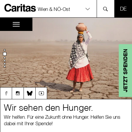
SPR
Wien & NÖ-Ost
JETZT SPENDEN
Wir sehen den Hunger.
Wir sehen den Hunger.
Wir helfen. Für eine Zukunft ohne Hunger. Helfen Sie uns
Wir helfen. Für eine Zukunft ohne Hunger. Helfen Sie uns
dabei mit Ihrer Spende!
dabei mit Ihrer Spende!