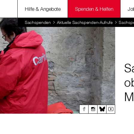
Hilfe & Angebote
Spenden & Helfen
Jo
Sachspenden
Aktuelle Sachspenden-Aufrufe
Sachspe
S
o
M