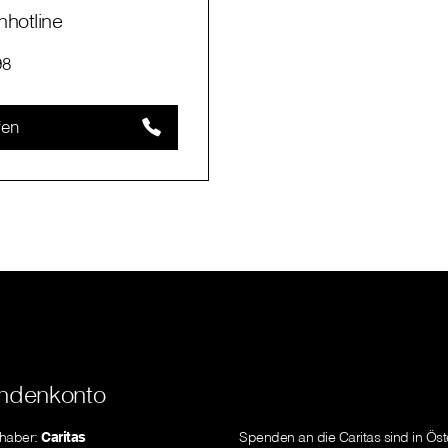
hotline
98
fen
ndenkonto
nhaber:
Caritas
Spenden an die Caritas sind in Öst