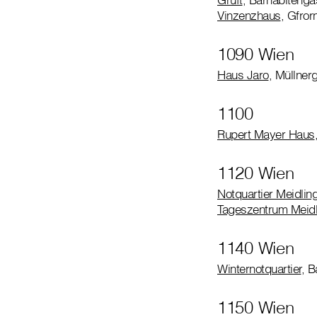
Vinzenzhaus
, Gfro
1090 Wien
Haus Jaro
, Müllner
1100
Rupert Mayer Haus
1120 Wien
Notquartier Meidlin
Tageszentrum Meidl
1140 Wien
Winternotquartier
, B
1150 Wien