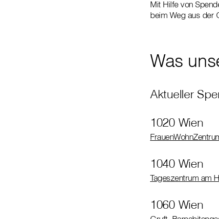
Mit Hilfe von Spen
beim Weg aus der O
Was uns
Aktueller Sp
1020 Wien
FrauenWohnZentru
1040 Wien
Tageszentrum am H
1060 Wien
Gruft
, Barnabiteng