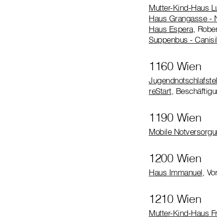
Mutter-Kind-Haus L
Haus Grangasse - No
Haus Espera
, Robe
Suppenbus - Canis
1160 Wien
Jugendnotschlafste
reStart
, Beschäftig
1190 Wien
Mobile Notversorgu
1200 Wien
Haus Immanuel
, Vo
1210 Wien
Mutter-Kind-Haus F