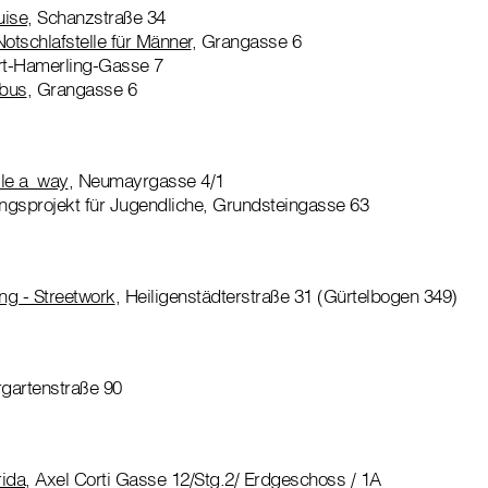
uise
, Schanzstraße 34
tschlafstelle für Männer
, Grangasse 6
rt-Hamerling-Gasse 7
ibus
, Grangasse 6
lle a_way
, Neumayrgasse 4/1
ungsprojekt für Jugendliche, Grundsteingasse 63
ng - Streetwork
, Heiligenstädterstraße 31 (Gürtelbogen 349)
rgartenstraße 90
rida
, Axel Corti Gasse 12/Stg.2/ Erdgeschoss / 1A