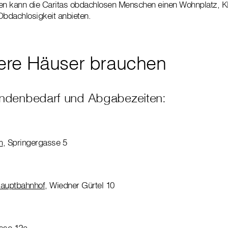
den kann die Caritas obdachlosen Menschen einen Wohnplatz, Kl
bdachlosigkeit anbieten.
ere Häuser brauchen
endenbedarf und Abgabezeiten:
m
, Springergasse 5
auptbahnhof
, Wiedner Gürtel 10
asse 12a