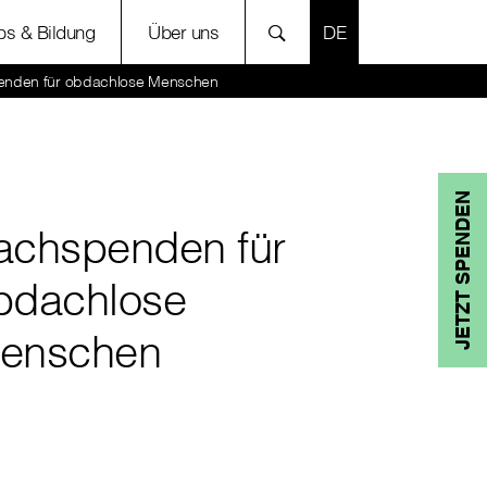
SPRACHE AUSWÄH
bs & Bildung
Über uns
nden für obdachlose Menschen
JETZT SPENDEN
achspenden für
bdachlose
enschen