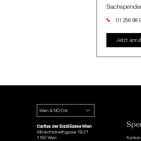
Sachspenden
01 256 98 
Jetzt anru
Wien & NÖ-Ost
Spe
Caritas der Erzdiözese Wien
Albrechtskreithgasse 19-21
1160 Wien
Kontoi