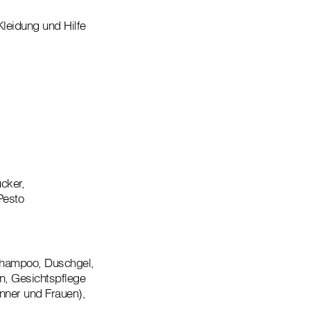
leidung und Hilfe
cker,
Pesto
shampoo, Duschgel,
n, Gesichtspflege
nner und Frauen),