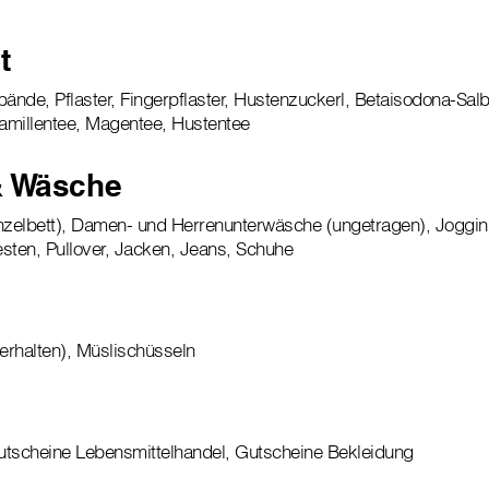
t
bände, Pflaster, Fingerpflaster, Hustenzuckerl, Betaisodona-Sal
amillentee, Magentee, Hustentee
& Wäsche
nzelbett), Damen- und Herrenunterwäsche (ungetragen), Joggin
ten, Pullover, Jacken, Jeans, Schuhe
 erhalten), Müslischüsseln
e
utscheine Lebensmittelhandel, Gutscheine Bekleidung