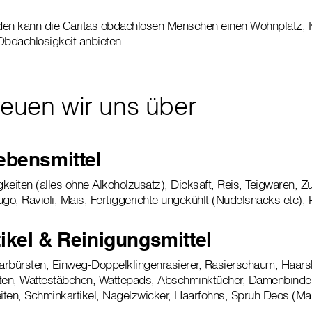
nden kann die Caritas obdachlosen Menschen einen Wohnplatz, K
bdachlosigkeit anbieten.
reuen wir uns über
ebensmittel
keiten (alles ohne Alkoholzusatz), Dicksaft, Reis, Teigwaren, Zu
ugo, Ravioli, Mais, Fertiggerichte ungekühlt (Nudelsnacks etc), 
ikel & Reinigungsmittel
bürsten, Einweg-Doppelklingenrasierer, Rasierschaum, Haar
sten, Wattestäbchen, Wattepads, Abschminktücher, Damenbinde
ten, Schminkartikel, Nagelzwicker, Haarföhns, Sprüh Deos (Mä