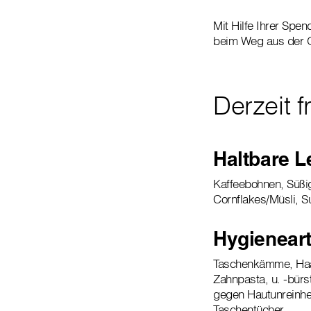
Mit Hilfe Ihrer Spe
beim Weg aus der O
Derzeit f
Haltbare L
Kaffeebohnen, Süßig
Cornflakes/Müsli, S
Hygieneart
Taschenkämme, Haar
Zahnpasta, u. -bür
gegen Hautunreinhei
Taschentücher