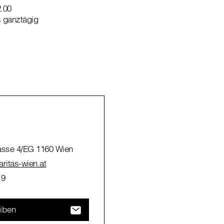
2.00
s ganztägig
sse 4/EG 1160 Wien
ritas-wien.at
19
eiben