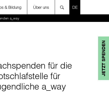
SPRACHE AUSWÄH
bs & Bildung
Über uns
enden a_way
JETZT SPENDEN
achspenden für die
tschlafstelle für
ugendliche a_way