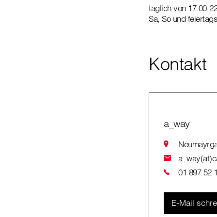
täglich von 17.00-2
Sa, So und feiertag
Kontakt
a_way
Neumayrga
a_way(at)ca
01 897 52 
E-Mail schr