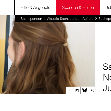
Hilfe & Angebote
Spenden & Helfen
Jo
Sachspenden
Aktuelle Sachspenden-Aufrufe
Sachsp
S
No
J