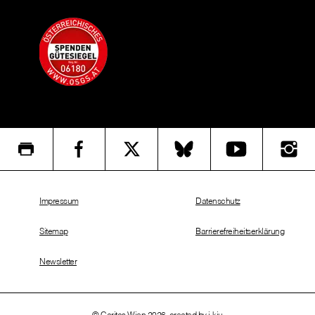
Impressum
Datenschutz
Sitemap
Barrierefreiheitserklärung
Newsletter
© Caritas Wien 2026, created by
i-kiu