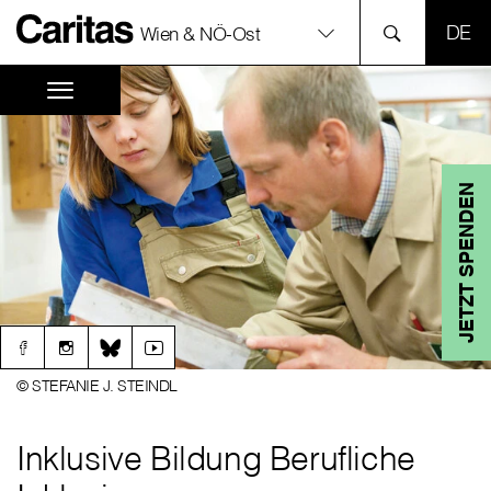
SPR
Wien & NÖ-Ost
JETZT SPENDEN
© STEFANIE J. STEINDL
Inklusive Bildung Berufliche