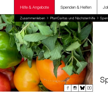
Hilfe & Angebote
Spenden & Helfen
Jo
Zusammenleben
PfarrCaritas und Nächstenhilfe
Spen
Sp