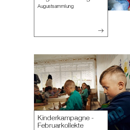
Augustsammlung
Kinderkampagne -
Februarkollekte