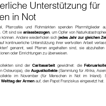
erliche Unterstützung für
n in Not
el, Pfarrcafés und Flohmärkten spenden Pfarrmitglieder a
. Oft sind sie
anlassbezogen
, um Opfer von Naturkatastroph
zu können. Andere wiederholen sich
jedes Jahr zur gleichen Zei
auf kontinuierliche Unterstützung ihrer wertvollen Arbeit verlas
lekten" genannt, weil Pfarren angehalten sind, sie abzuhalt
ionen oder Einrichtungen zu überweisen.
tkollekten sind der
Caritasarbeit
gewidmet: die
Februarkoll
in Osteuropa), die
Augustkollekte
(Sammlung für Afrika, Asie
kollekte im November (für Menschen in Not im Inland). 
m
Welttag der Armen
auf, den Papst Franziskus eingesetzt hat.