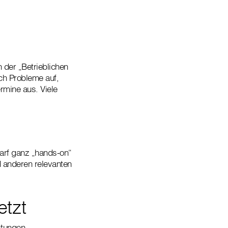
 der „Betrieblichen
ich Probleme auf,
rmine aus. Viele
darf ganz „hands-on“
 anderen relevanten
tzt
stungen,