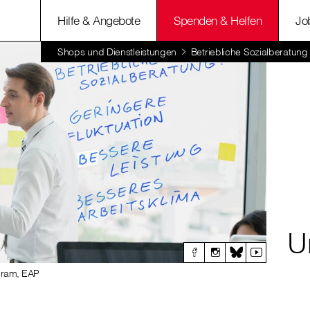
Hilfe & Angebote
Spenden & Helfen
Jo
Shops und Dienstleistungen
Betriebliche Sozialberatung
U
gram, EAP