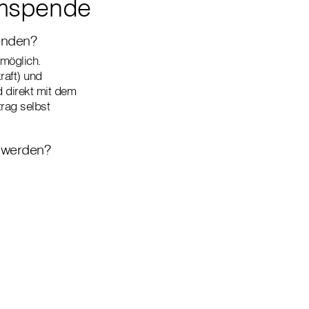
omspende
enden?
möglich.
raft) und
d direkt mit dem
rag selbst
 werden?