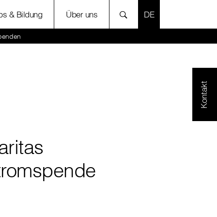
SPRACHE AUSWÄH
bs & Bildung
Über uns
spenden
Kontakt
aritas
tromspende