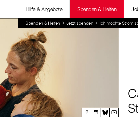
Hilfe & Angebote
Spenden & Helfen
Jo
Spenden & Helfen
Jetzt spenden
Ich möchte Strom 
C
S