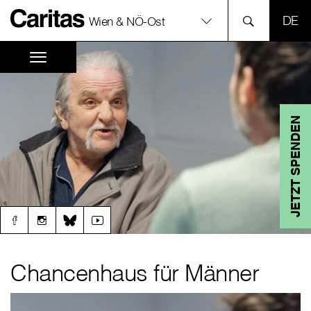
SPR
Wien & NÖ-Ost
JETZT SPENDEN
Chancenhaus für Männer