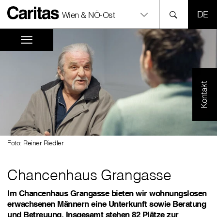
SPR
Wien & NÖ-Ost
Kontakt
Foto: Reiner Riedler
Chancenhaus Grangasse
Im Chancenhaus Grangasse bieten wir wohnungslosen
erwachsenen Männern eine Unterkunft sowie Beratung
und Betreuung. Insgesamt stehen 82 Plätze zur