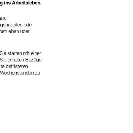
g ins Arbeitsleben.
aus
ngsarbeiten oder
sbetrieben über
ie starten mit einer
ie erhalten Bezüge
e befristeten
30 Wochenstunden zu