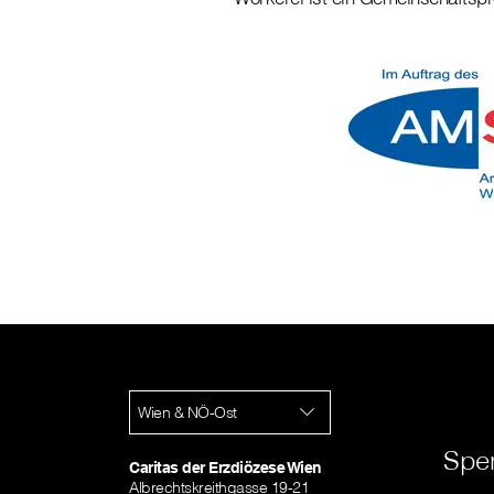
Wien & NÖ-Ost
Spe
Caritas der Erzdiözese Wien
Albrechtskreithgasse 19-21