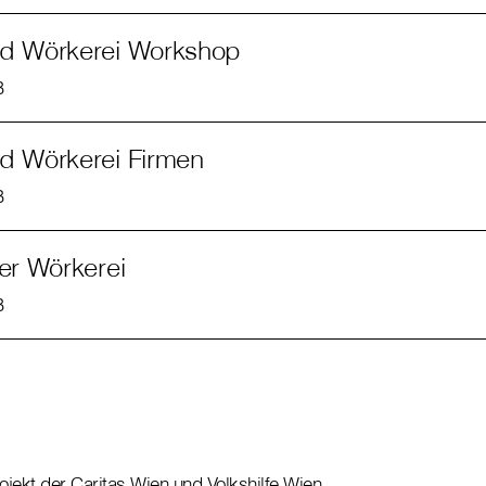
rd Wörkerei Workshop
B
d Wörkerei Firmen
B
der Wörkerei
B
ojekt der Caritas Wien und Volkshilfe Wien.