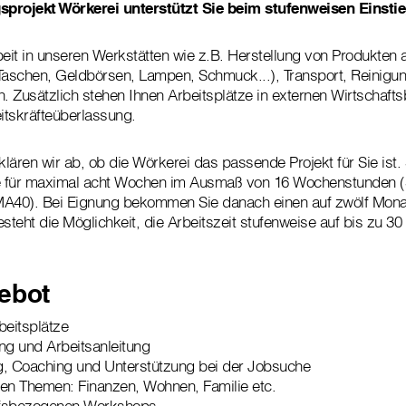
projekt Wörkerei unterstützt Sie beim stufenweisen Einstie
beit in unseren Werkstätten wie z.B. Herstellung von Produkten 
Taschen, Geldbörsen, Lampen, Schmuck...), Transport, Reinigu
n. Zusätzlich stehen Ihnen Arbeitsplätze in externen Wirtschaft
itskräfteüberlassung.
ären wir ab, ob die Wörkerei das passende Projekt für Sie ist. S
 für maximal acht Wochen im Ausmaß von 16 Wochenstunden (S
40). Bei Eignung bekommen Sie danach einen auf zwölf Monat
esteht die Möglichkeit, die Arbeitszeit stufenweise auf bis zu 
ebot
beitsplätze
ng und Arbeitsanleitung
g, Coaching und Unterstützung bei der Jobsuche
en Themen: Finanzen, Wohnen, Familie etc.
ufsbezogenen Workshops