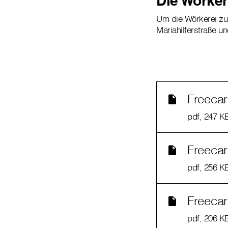
Die Wörker
Um die Wörkerei zu
Mariahilferstraße u
Freecar
pdf
, 247 K
Freecar
pdf
, 256 K
Freecar
pdf
, 206 K