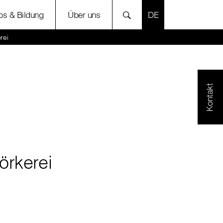
SPRACHE AUSWÄH
bs & Bildung
Über uns
rei
Kontakt
örkerei