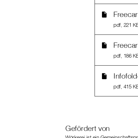
Freeca
pdf
, 221 K
Freecar
pdf
, 186 K
Infofol
pdf
, 415 K
Gefördert von
Wörkerei ist ein Gemeinschaftspr