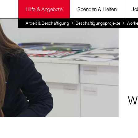
Hilfe & Angebote
Spenden & Helfen
Jo
Arbeit & Beschäftigung
Beschäftigungsprojekte
Wörke
W