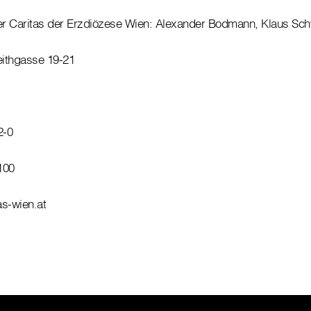
der Caritas der Erzdiözese Wien: Alexander Bodmann, Klaus Sch
eithgasse 19-21
2-0
100
as-wien.at