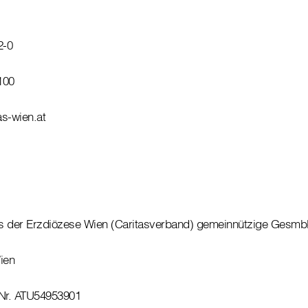
2-0
100
as-wien.at
s der Erzdiözese Wien (Caritasverband) gemeinnützige Gesm
ien
Nr. ATU54953901