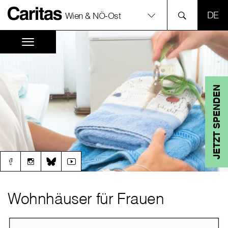
SPR
Wien & NÖ-Ost
JETZT SPENDEN
Wohnhäuser für Frauen