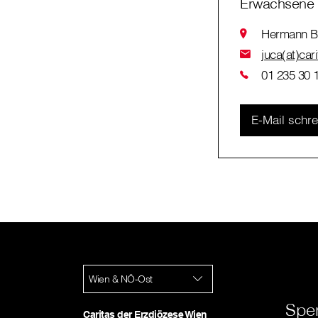
Erwachsene
Hermann Ba
juca(at)car
01 235 30 
E-Mail schr
Wien & NÖ-Ost
Spe
Caritas der Erzdiözese Wien