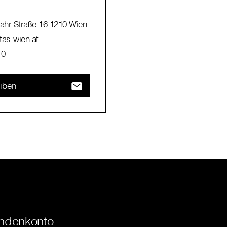
hr Straße 16 1210 Wien
itas-wien.at
10
eiben
ndenkonto