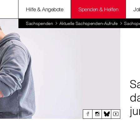
Hilfe & Angebote
Spenden & Helfen
Jo
Sachspenden
Aktuelle Sachspenden-Aufrufe
Sachsp
S
d
j