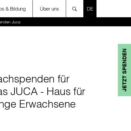
SPRACHE AUSWÄH
bs & Bildung
Über uns
enden Juca
JETZT SPENDEN
achspenden für
as JUCA - Haus für
unge Erwachsene