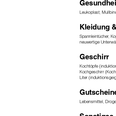
Gesundhei
Leukoplast, Mullbi
Kleidung 
Spannleintücher, Ko
neuwertige Unterw
Geschirr
Kochtöpfe (induktio
Kochgeschirr (Kochlö
Liter (induktionsge
Gutschein
Lebensmittel, Droge