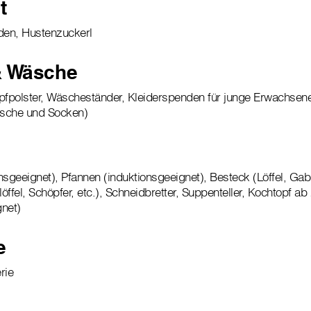
t
nden, Hustenzuckerl
& Wäsche
pfpolster, Wäscheständer, Kleiderspenden für junge Erwachsene
äsche und Socken)
nsgeeignet), Pfannen (induktionsgeeignet), Besteck (Löffel, Gabe
ffel, Schöpfer, etc.), Schneidbretter, Suppenteller, Kochtopf ab
ignet)
e
rie