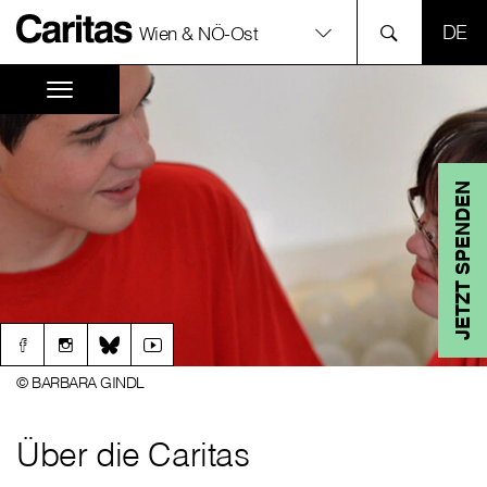
SPR
Wien & NÖ-Ost
JETZT SPENDEN
© BARBARA GINDL
Über die Caritas