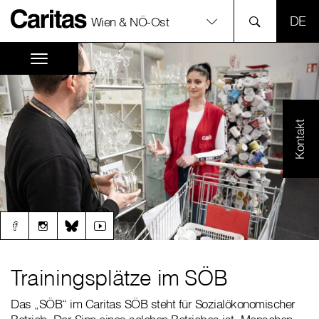
SPR
Wien & NÖ-Ost
Kontakt
Trainingsplätze im SÖB
Das „SÖB“ im Caritas SÖB steht für Sozialökonomischer