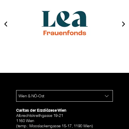
Wien & NÖ-Ost
Caritas der Erzdiözese Wien
Albrechtskreithgasse 19-21
1160 Wien
(temp.: Mooslackengasse 15-17, 1190 Wien)