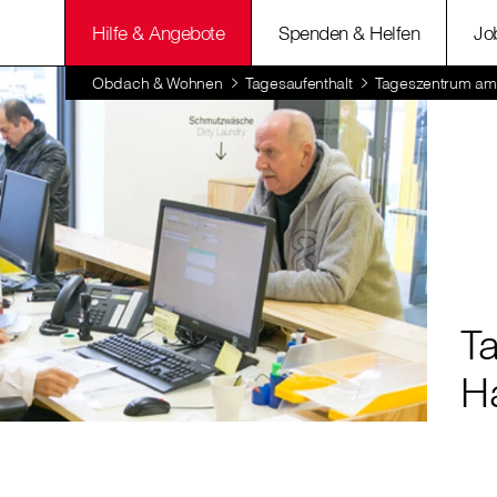
Hilfe & Angebote
Spenden & Helfen
Jo
Obdach & Wohnen
Tagesaufenthalt
Tageszentrum am
T
H