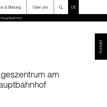
SPRACHE AUSWÄH
bs & Bildung
Über uns
 Hauptbahnhof
Kontakt
ageszentrum am
auptbahnhof