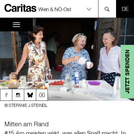
SPR
Wien & NÖ-Ost
JETZT SPENDEN
© STEFANIE J.STEINDL
Mitten am Rand
#15 Am meisten wirkt, was allen Spaß macht. In