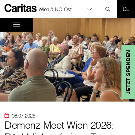
SPR
Wien & NÖ-Ost
JETZT SPENDEN
08.07.2026
Demenz Meet Wien 2026: