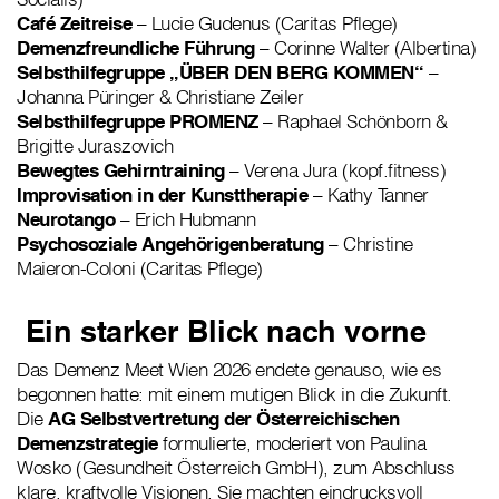
Café Zeitreise
– Lucie Gudenus (Caritas Pflege)
Demenzfreundliche Führung
– Corinne Walter (Albertina)
Selbsthilfegruppe „ÜBER DEN BERG KOMMEN“
–
Johanna Püringer & Christiane Zeiler
Selbsthilfegruppe PROMENZ
– Raphael Schönborn &
Brigitte Juraszovich
Bewegtes Gehirntraining
– Verena Jura (kopf.fitness)
Improvisation in der Kunsttherapie
– Kathy Tanner
Neurotango
– Erich Hubmann
Psychosoziale Angehörigenberatung
– Christine
Maieron-Coloni (Caritas Pflege)
Ein starker Blick nach vorne
Das Demenz Meet Wien 2026 endete genauso, wie es
begonnen hatte: mit einem mutigen Blick in die Zukunft.
Die
AG Selbstvertretung der Österreichischen
Demenzstrategie
formulierte, moderiert von Paulina
Wosko (Gesundheit Österreich GmbH), zum Abschluss
klare, kraftvolle Visionen. Sie machten eindrucksvoll