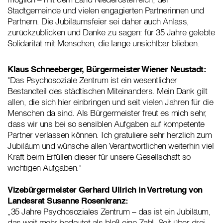
Stadtgemeinde und vielen engagierten Partnerinnen und
Partnern. Die Jubiläumsfeier sei daher auch Anlass,
zurückzublicken und Danke zu sagen: für 35 Jahre gelebte
Solidarität mit Menschen, die lange unsichtbar blieben.
Klaus Schneeberger, Bürgermeister Wiener Neustadt:
"Das Psychosoziale Zentrum ist ein wesentlicher
Bestandteil des städtischen Miteinanders. Mein Dank gilt
allen, die sich hier einbringen und seit vielen Jahren für die
Menschen da sind. Als Bürgermeister freut es mich sehr,
dass wir uns bei so sensiblen Aufgaben auf kompetente
Partner verlassen können. Ich gratuliere sehr herzlich zum
Jubiläum und wünsche allen Verantwortlichen weiterhin viel
Kraft beim Erfüllen dieser für unsere Gesellschaft so
wichtigen Aufgaben."
Vizebürgermeister Gerhard Ullrich in Vertretung von
Landesrat Susanne Rosenkranz:
„35 Jahre Psychosoziales Zentrum – das ist ein Jubiläum,
das weit mehr bedeutet als bloß eine Zahl. Seit über drei