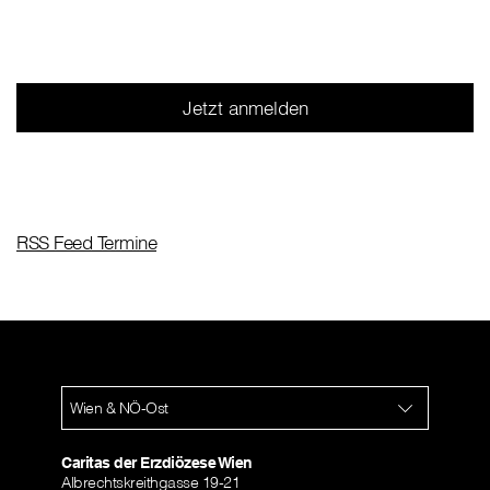
Jetzt anmelden
RSS Feed Termine
Wien & NÖ-Ost
Caritas der Erzdiözese Wien
Albrechtskreithgasse 19-21