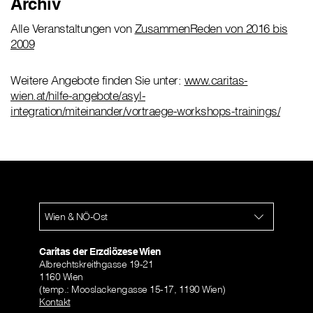
Archiv
Alle Veranstaltungen von
ZusammenReden von 2016 bis
2009
Weitere Angebote finden Sie unter:
www.caritas-
wien.at/hilfe-angebote/asyl-
integration/miteinander/vortraege-workshops-trainings/
Wien & NÖ-Ost
Caritas der Erzdiözese Wien
Albrechtskreithgasse 19-21
1160 Wien
(temp.: Mooslackengasse 15-17, 1190 Wien)
Kontakt