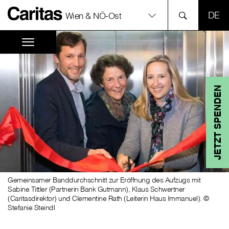
SPR
Wien & NÖ-Ost
JETZT SPENDEN
Gemeinsamer Banddurchschnitt zur Eröffnung des Aufzugs mit
Sabine Tittler (Partnerin Bank Gutmann), Klaus Schwertner
(Caritasdirektor) und Clementine Rath (Leiterin Haus Immanuel). ©
Stefanie Steindl