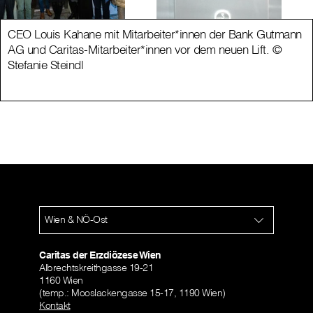
CEO Louis Kahane mit Mitarbeiter*innen der Bank Gutmann
AG und Caritas-Mitarbeiter*innen vor dem neuen Lift. ©
Stefanie Steindl
Wien & NÖ-Ost
Caritas der Erzdiözese Wien
Albrechtskreithgasse 19-21
1160 Wien
(temp.: Mooslackengasse 15-17, 1190 Wien)
Kontakt