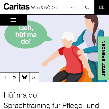
SPR
Wien & NÖ-Ost
JETZT SPENDEN
Hüf ma do!
Sprachtraining für Pflege- und