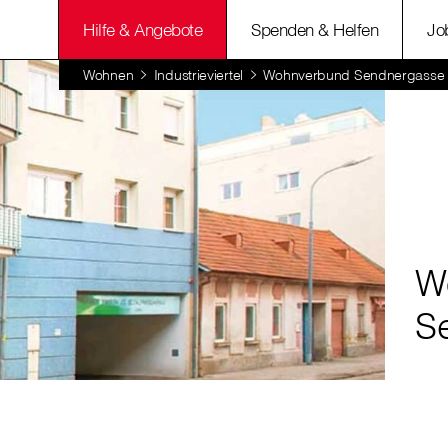
Hilfe & Angebote
Spenden & Helfen
Jo
Wohnen
Industrieviertel
Wohnverbund Sendnergasse
W
S