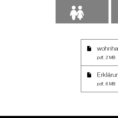
wohnhau
pdf
, 2 MB
Erklär
pdf
, 6 MB