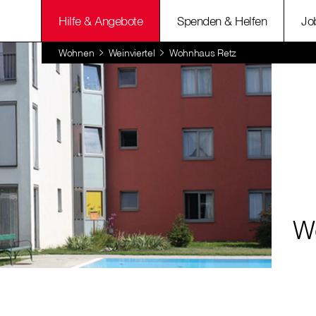
Hilfe & Angebote
Spenden & Helfen
Jo
Wohnen
Weinviertel
Wohnhaus Retz
W