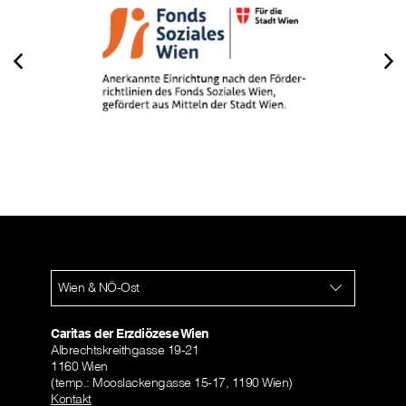
Wien & NÖ-Ost
Caritas der Erzdiözese Wien
Albrechtskreithgasse 19-21
1160 Wien
(temp.: Mooslackengasse 15-17, 1190 Wien)
Kontakt