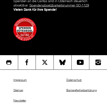
Spenden an die Caritas sind in Österreich steuerlich
absetzbar.
Spendenabsetzbarkeitsnummer SO-1129
Vielen Dank für Ihre Spende!
Impressum
Datenschutz
Sitemap
Barrierefreiheitserklärung
Newsletter