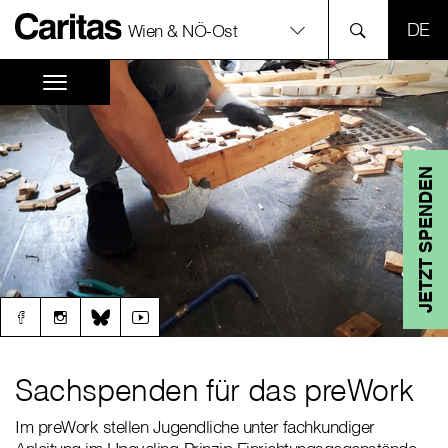
SPR
Wien & NÖ-Ost
JETZT SPENDEN
Sachspenden für das preWork
Im preWork stellen Jugendliche unter fachkundiger