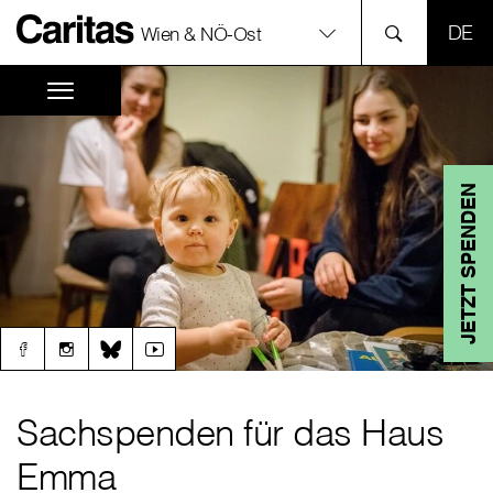
SPR
Wien & NÖ-Ost
JETZT SPENDEN
Sachspenden für das Haus
Emma