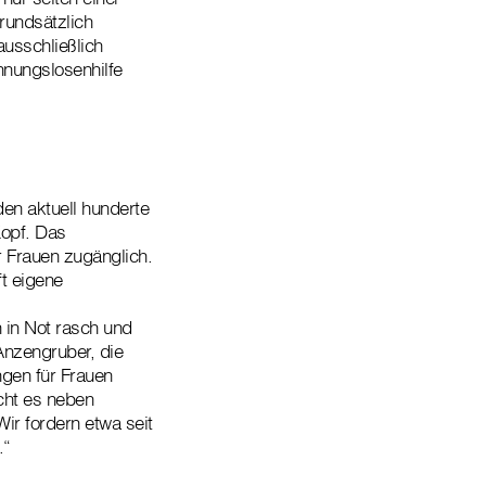
rundsätzlich
usschließlich
hnungslosenhilfe
den aktuell hunderte
opf. Das
 Frauen zugänglich.
t eigene
 in Not rasch und
Anzengruber, die
ngen für Frauen
cht es neben
ir fordern etwa seit
.“