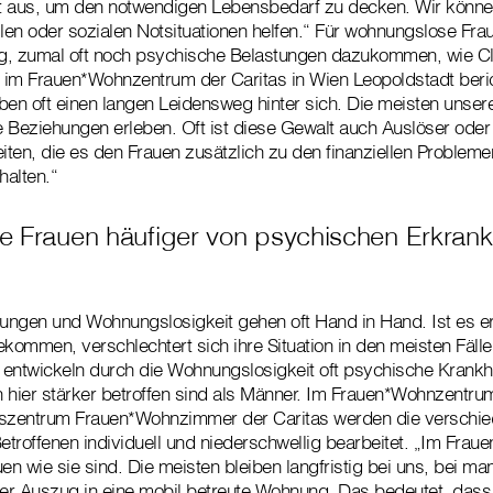
cht aus, um den notwendigen Lebensbedarf zu decken. Wir könne
len oder sozialen Notsituationen helfen.“ Für wohnungslose Fraue
g, zumal oft noch psychische Belastungen dazukommen, wie Cl
im Frauen*Wohnzentrum der Caritas in Wien Leopoldstadt berich
n oft einen langen Leidensweg hinter sich. Die meisten unsere
 Beziehungen erleben. Oft ist diese Gewalt auch Auslöser oder 
ten, die es den Frauen zusätzlich zu den finanziellen Proble
halten.“
 Frauen häufiger von psychischen Erkran
ungen und Wohnungslosigkeit gehen oft Hand in Hand. Ist es e
ommen, verschlechtert sich ihre Situation in den meisten Fäll
ntwickeln durch die Wohnungslosigkeit oft psychische Krankhe
 hier stärker betroffen sind als Männer. Im Frauen*Wohnzentru
szentrum Frauen*Wohnzimmer der Caritas werden die verschi
troffenen individuell und niederschwellig bearbeitet. „Im Fra
en wie sie sind. Die meisten bleiben langfristig bei uns, bei ma
der Auszug in eine mobil betreute Wohnung. Das bedeutet, dass 