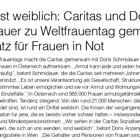
t weiblich: Caritas und D
uer zu Weltfrauentag ge
tz für Frauen in Not
tfrauentags macht die Caritas gemeinsam mit Doris Schmidauer 
rauen in Österreich aufmerksam. „Armut kann jede und jeden tr
s häufig“, betont Schmidauer, die die Caritas seit mehreren Jah
rstützt. „Es ist unsere Verantwortung als Gesellschaft, Struktur
estimmtes Leben ermöglichen und sie vor Armut und Wohnungslo
 Einzelfälle.“ In Österreich sind 565.000 Frauen armutsgefährde
troffen. Tendenz steigend. Von den rund 21.000 Menschen, die 
t sind, ist rund ein Drittel weiblich. Die Krisen der vergangen
ation für jene, die es bereits vorher schwer hatten – insbesonde
 und Mindestpensionistinnen. „Wir sehen in der Caritas Sozialbe
n, die sich an uns wenden, sind weiblich“, betont Doris Anzengr
ungsstelle in Wien. „Die Gehälter und Pensionen von Frauen sind