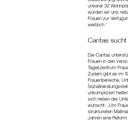
unserer 32 Wohnplät
würden wir uns natü
Frauen zur Verfügun
weiblich.“
Caritas such
Die Caritas unterst
Frauen in den vers
Tageszentrum Fraue
Zudem gibt es im T
Frauenbereiche. Unt
Sozialberatungsstel
unkompliziert helfe
sich neben der Unte
wünscht: „Um Fraue
strukturellen Maßna
Jahren eine Reform 