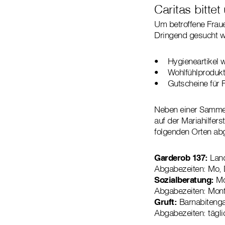
Caritas bitte
Um betroffene Fraue
Dringend gesucht w
• Hygieneartikel w
• Wohlfühlprodukte
• Gutscheine für F
Neben einer Sammela
auf der Mariahilfer
folgenden Orten a
Garderob 137:
Land
Abgabezeiten: Mo, D
Sozialberatung:
Mo
Abgabezeiten: Monta
Gruft:
Barnabitenga
Abgabezeiten: tägli