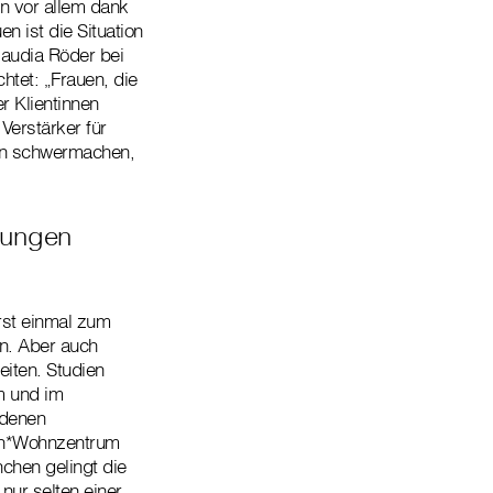
n vor allem dank
n ist die Situation
audia Röder bei
tet: „Frauen, die
r Klientinnen
Verstärker für
men schwermachen,
kungen
rst einmal zum
en. Aber auch
iten. Studien
m und im
edenen
uen*Wohnzentrum
nchen gelingt die
nur selten einer