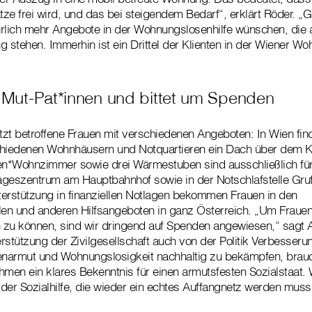
ze frei wird, und das bei steigendem Bedarf“, erklärt Röder. „G
rlich mehr Angebote in der Wohnungslosenhilfe wünschen, die a
g stehen. Immerhin ist ein Drittel der Klienten in der Wiener Wo
t Mut-Pat*innen und bittet um Spenden
ützt betroffene Frauen mit verschiedenen Angeboten: In Wien fin
chiedenen Wohnhäusern und Notquartieren ein Dach über dem K
n*Wohnzimmer sowie drei Wärmestuben sind ausschließlich für
ageszentrum am Hauptbahnhof sowie in der Notschlafstelle Gruf
erstützung in finanziellen Notlagen bekommen Frauen in den
len und anderen Hilfsangeboten in ganz Österreich. „Um Frauen
n zu können, sind wir dringend auf Spenden angewiesen,“ sagt 
rstützung der Zivilgesellschaft auch von der Politik Verbesseru
narmut und Wohnungslosigkeit nachhaltig zu bekämpfen, brau
hmen ein klares Bekenntnis für einen armutsfesten Sozialstaat. W
der Sozialhilfe, die wieder ein echtes Auffangnetz werden muss