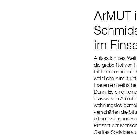
ArMUT is
Schmida
im Einsa
Anlässlich des Wel
die große Not von F
trifft sie besonder
weibliche Armut unte
Frauen ein selbstb
Denn: Es sind keine
massiv von Armut be
wohnungslos gemelde
verschärfen die Situ
Alleinerzieherinnen
Prozent der Mensche
Caritas Sozialberat