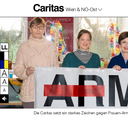
Wien & NÖ-Ost
Zum Inhalt dieser Seite
Zur Navigation
Zum Footer dieser Seite
LL
A
A
A
Die Caritas setzt ein starkes Zeichen gegen Frauen-Arm