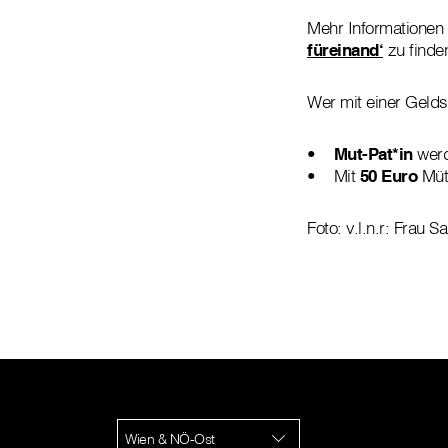
Mehr Informationen 
füreinand‘
zu finde
Wer mit einer Gelds
•
Mut-Pat*in
wer
• Mit
50 Euro
Mütt
Foto: v.l.n.r: Frau 
Wien & NÖ-Ost